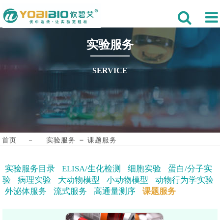
实验服务
SERVICE
－
首页
－
实验服务
课题服务
实验服务目录
ELISA/生化检测
细胞实验
蛋白/分子实
验
病理实验
大动物模型
小动物模型
动物行为学实验
外泌体服务
流式服务
高通量测序
课题服务