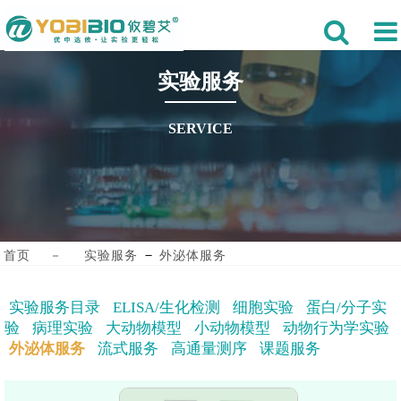
实验服务
SERVICE
－
首页
－
实验服务
外泌体服务
实验服务目录
ELISA/生化检测
细胞实验
蛋白/分子实
验
病理实验
大动物模型
小动物模型
动物行为学实验
外泌体服务
流式服务
高通量测序
课题服务